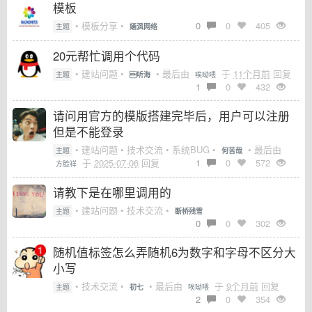
模板
• 模板分享 •
0
0
405
主题
婳沨网络
20元帮忙调用个代码
• 建站问题 •
• 最后由
于
11个月前
回复
主题
听海
唉呦喂
1
0
432
请问用官方的模版搭建完毕后，用户可以注册
但是不能登录
• 建站问题 • 技术交流 • 系统BUG •
• 最后由
主题
何苦哉
于
2025-07-06
回复
1
0
572
方脸祥
请教下是在哪里调用的
• 建站问题 • 技术交流 •
主题
断桥残雪
0
0
302
随机值标签怎么弄随机6为数字和字母不区分大
小写
• 技术交流 •
• 最后由
于
9个月前
回复
主题
初七
唉呦喂
2
0
354