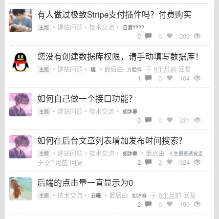
有人做过极致Stripe支付插件吗？付费购买
• 建站问题 • 技术交流 •
主题
自渡????
0
0
203
您没有创建数据库权限，请手动填写数据库！
• 建站问题 •
• 最后由
于
8个月前
回复
主题
匿
方脸祥
1
0
164
如何自己做一个接口功能？
• 建站问题 • 技术交流 •
主题
如沐春
0
0
331
如何在后台文章列表增加发布时间搜索？
• 建站问题 • 技术交流 •
• 最后由
主题
如沐春
人生跟着感觉走
于
9个月前
回复
2
2
324
后端的点击量一直显示为0
• 技术交流 •
• 最后由
于
9个月前
回复
主题
云曦
如沐春
2
0
190