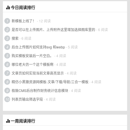
今日阅读排行
1
新模板上线了！
- 12 阅读
2
是否可以在上传图片、上传附件这里增加选择图库里的
- 6 阅读
3
搜索
- 6 阅读
4
后台上传图片如何支持svg 和webp
- 5 阅读
5
购买模板安装后一片空白。
- 4 阅读
6
哪位老大仿一个这个模板啊
- 4 阅读
7
文章页如何实现当前文章高亮显示
- 4 阅读
8
精仿小黑猿资源网模板-文章/下载/导航/三合一模板
- 4 阅读
9
极致CMS后台制作财务统计信息模块
- 4 阅读
10
列表页输出筛选字段
- 4 阅读
一周阅读排行