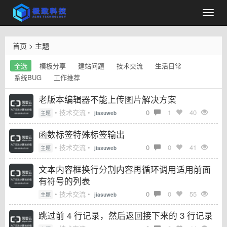
首页
>
主题
全选
模板分享
建站问题
技术交流
生活日常
系统BUG
工作推荐
老版本编辑器不能上传图片解决方案
• 技术交流 •
0
1
40
主题
jiasuweb
函数标签特殊标签输出
• 技术交流 •
0
0
41
主题
jiasuweb
文本内容框换行分割内容再循环调用适用前面
有符号的列表
• 技术交流 •
0
0
55
主题
jiasuweb
跳过前 4 行记录，然后返回接下来的 3 行记录