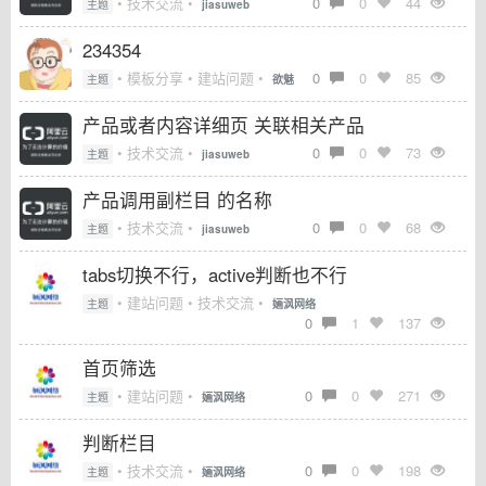
• 技术交流 •
0
0
44
主题
jiasuweb
234354
• 模板分享 • 建站问题 •
0
0
85
主题
欲魅
产品或者内容详细页 关联相关产品
• 技术交流 •
0
0
73
主题
jiasuweb
产品调用副栏目 的名称
• 技术交流 •
0
0
68
主题
jiasuweb
tabs切换不行，active判断也不行
• 建站问题 • 技术交流 •
主题
婳沨网络
0
1
137
首页筛选
• 建站问题 •
0
0
271
主题
婳沨网络
判断栏目
• 技术交流 •
0
0
198
主题
婳沨网络