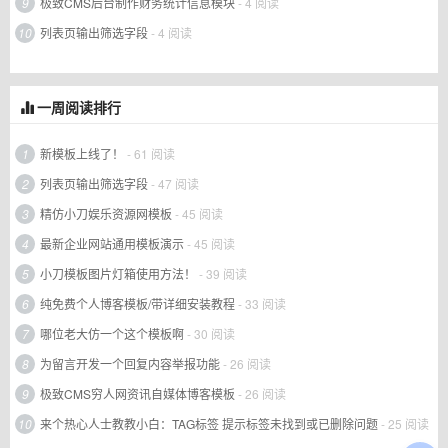
9
极致CMS后台制作财务统计信息模块
- 4 阅读
10
列表页输出筛选字段
- 4 阅读
一周阅读排行
1
新模板上线了！
- 61 阅读
2
列表页输出筛选字段
- 47 阅读
3
精仿小刀娱乐资源网模板
- 45 阅读
4
最新企业网站通用模板演示
- 45 阅读
5
小刀模板图片灯箱使用方法！
- 39 阅读
6
纯免费个人博客模板/带详细安装教程
- 33 阅读
7
哪位老大仿一个这个模板啊
- 30 阅读
8
为留言开发一个回复内容举报功能
- 26 阅读
9
极致CMS穷人网资讯自媒体博客模板
- 26 阅读
10
来个热心人士教教小白：TAG标签 提示标签未找到或已删除问题
- 25 阅读