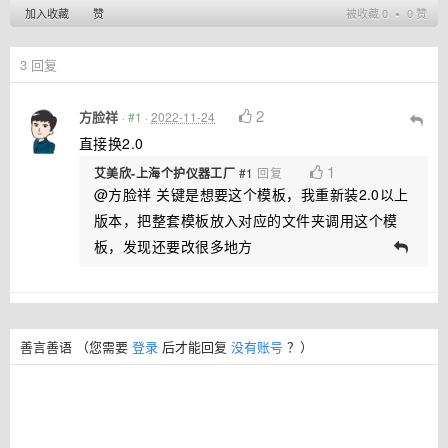
加入收藏
赞
被收藏 0 ∙ 0 赞
3
回复
2
方脸祥
·
#1
·
2022-11-24
直接换2.0
1
艾美欣-上海个护仪器工厂
#1
回复
@方脸祥 关键是想要这个模板，我重新装2.0以上
版本，把整套模板放入对应的文件夹调用这个模
板，发现还要改很多地方
善言善语
（您需要
登录
后才能回复
没有账号
？）