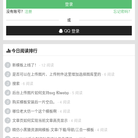
没有账号？
注册
忘记密码？
或
QQ 登录
今日阅读排行
1
新模板上线了！
- 12 阅读
2
是否可以在上传图片、上传附件这里增加选择图库里的
- 6 阅读
3
搜索
- 6 阅读
4
后台上传图片如何支持svg 和webp
- 5 阅读
5
购买模板安装后一片空白。
- 4 阅读
6
哪位老大仿一个这个模板啊
- 4 阅读
7
文章页如何实现当前文章高亮显示
- 4 阅读
8
精仿小黑猿资源网模板-文章/下载/导航/三合一模板
- 4 阅读