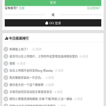
没有账号？
注册
忘记密码？
或
QQ 登录
今日阅读排行
1
新模板上线了！
- 12 阅读
2
是否可以在上传图片、上传附件这里增加选择图库里的
- 6 阅读
3
搜索
- 6 阅读
4
后台上传图片如何支持svg 和webp
- 5 阅读
5
购买模板安装后一片空白。
- 4 阅读
6
哪位老大仿一个这个模板啊
- 4 阅读
7
文章页如何实现当前文章高亮显示
- 4 阅读
8
精仿小黑猿资源网模板-文章/下载/导航/三合一模板
- 4 阅读
9
极致CMS后台制作财务统计信息模块
- 4 阅读