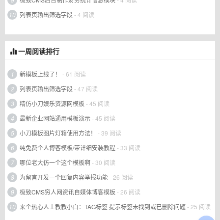
10
列表页输出筛选字段
- 4 阅读
一周阅读排行
1
新模板上线了！
- 61 阅读
2
列表页输出筛选字段
- 47 阅读
3
精仿小刀娱乐资源网模板
- 45 阅读
4
最新企业网站通用模板演示
- 45 阅读
5
小刀模板图片灯箱使用方法！
- 39 阅读
6
纯免费个人博客模板/带详细安装教程
- 33 阅读
7
哪位老大仿一个这个模板啊
- 30 阅读
8
为留言开发一个回复内容举报功能
- 26 阅读
9
极致CMS穷人网资讯自媒体博客模板
- 26 阅读
10
来个热心人士教教小白：TAG标签 提示标签未找到或已删除问题
- 25 阅读