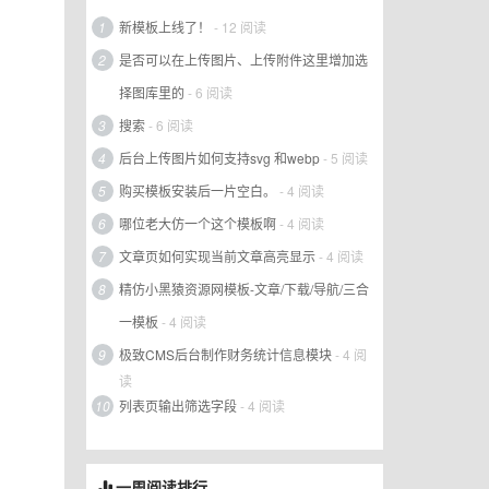
1
新模板上线了！
- 12 阅读
2
是否可以在上传图片、上传附件这里增加选
择图库里的
- 6 阅读
3
搜索
- 6 阅读
4
后台上传图片如何支持svg 和webp
- 5 阅读
5
购买模板安装后一片空白。
- 4 阅读
6
哪位老大仿一个这个模板啊
- 4 阅读
7
文章页如何实现当前文章高亮显示
- 4 阅读
8
精仿小黑猿资源网模板-文章/下载/导航/三合
一模板
- 4 阅读
9
极致CMS后台制作财务统计信息模块
- 4 阅
读
10
列表页输出筛选字段
- 4 阅读
一周阅读排行