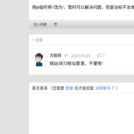
用js临时将//改为/，暂时可以解决问题，但是治标不
加入收藏
赞
1
回复
1
方脸祥
·
#1
·
2024-04-25
网站SEO网址那里，不要带/
善言善语
（您需要
登录
后才能回复
没有账号
？）