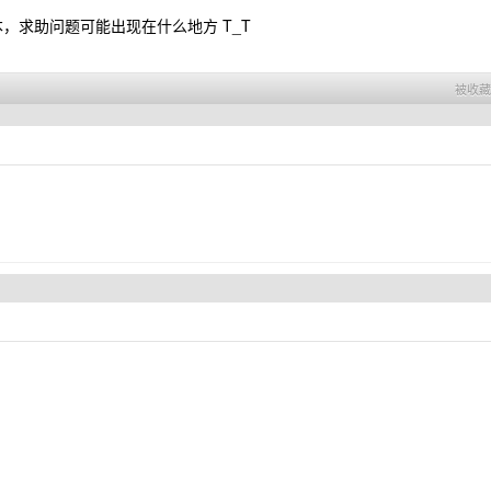
治本，求助问题可能出现在什么地方
T_T
被收藏 