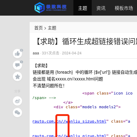
主题
资讯
模板市场
首页
>
主题
【求助】循环生成超链接错误问
aaa
·
331
次点击 · 2024-04-24
【求助】
链接都是用 {
foreach
} 中的循环 {
$v['url']
} 链接自动生
会出现 域名xxxxx.cn//xxxxx.html问题
不清楚问题所在！
分享