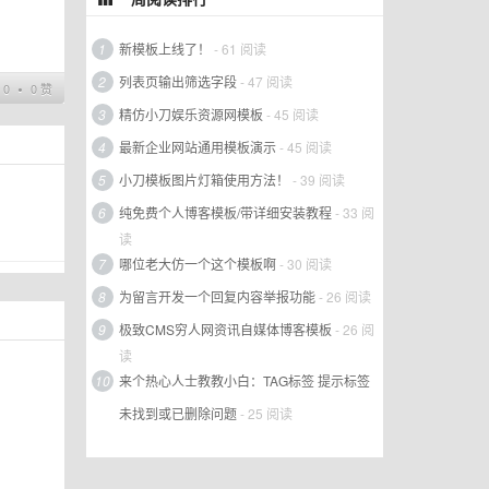
1
新模板上线了！
- 61 阅读
2
列表页输出筛选字段
- 47 阅读
0 ∙ 0 赞
3
精仿小刀娱乐资源网模板
- 45 阅读
4
最新企业网站通用模板演示
- 45 阅读
5
小刀模板图片灯箱使用方法！
- 39 阅读
6
纯免费个人博客模板/带详细安装教程
- 33 阅
读
7
哪位老大仿一个这个模板啊
- 30 阅读
8
为留言开发一个回复内容举报功能
- 26 阅读
9
极致CMS穷人网资讯自媒体博客模板
- 26 阅
读
10
来个热心人士教教小白：TAG标签 提示标签
未找到或已删除问题
- 25 阅读