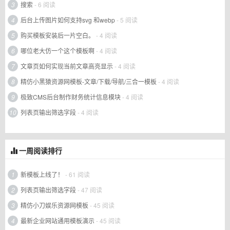
3
搜索
- 6 阅读
4
后台上传图片如何支持svg 和webp
- 5 阅读
5
购买模板安装后一片空白。
- 4 阅读
6
哪位老大仿一个这个模板啊
- 4 阅读
7
文章页如何实现当前文章高亮显示
- 4 阅读
8
精仿小黑猿资源网模板-文章/下载/导航/三合一模板
- 4 阅读
9
极致CMS后台制作财务统计信息模块
- 4 阅读
10
列表页输出筛选字段
- 4 阅读
一周阅读排行
1
新模板上线了！
- 61 阅读
2
列表页输出筛选字段
- 47 阅读
3
精仿小刀娱乐资源网模板
- 45 阅读
4
最新企业网站通用模板演示
- 45 阅读