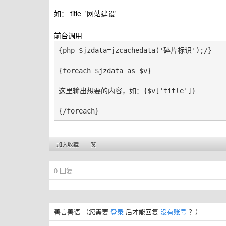
如： title='网站建设'
前台调用
{php $jzdata=jzcachedata('碎片标识');/}

{foreach $jzdata as $v}

这里输出想要的内容，如：{$v['title']}

{/foreach}
加入收藏
赞
0
回复
善言善语
（您需要
登录
后才能回复
没有账号
？）