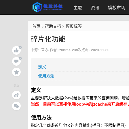
主题
资讯
模板市场
首页
>
帮助文档
>
模板标签
碎片化功能
来源：官方· 作者 jizhicms·
238
次点击 · 2023-11-30
定义
使用方法
分享
定义
主要是解决大数据(2w+)给数据库带来的查询问题，增
当然，目前可以直接使用loop中的jzcache来开启缓
使用方法
指定几个id或者几个tid的内容输出(栏目：不限制栏目)